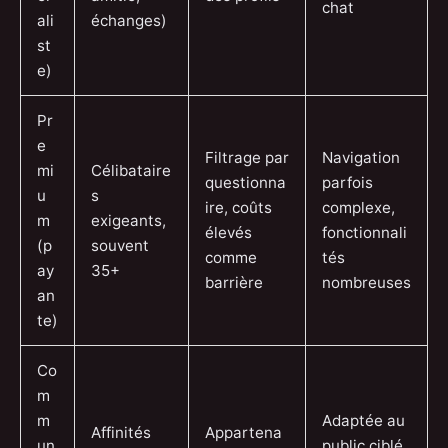
chat
ali
échanges)
st
e)
Pr
e
Filtrage par
Navigation
mi
Célibataire
questionna
parfois
u
s
ire, coûts
complexe,
m
exigeants,
élevés
fonctionnali
(p
souvent
comme
tés
ay
35+
barrière
nombreuses
an
te)
Co
m
m
Adaptée au
Affinités
Appartena
un
public ciblé,