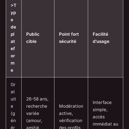
>T
yp
e
de
pl
Public
Point fort
Facilité
at
cible
sécurité
d'usage
ef
or
m
e
Gr
at
uit
26-58 ans,
Interface
e
recherche
Modération
simple,
(g
variée
active,
accès
én
(amour,
vérification
immédiat au
ér
amitié,
des profils