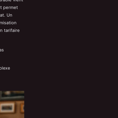
at permet
at. Un
imisation
 tarifaire
as
plexe