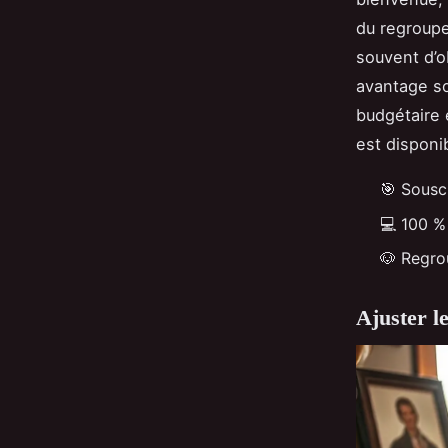
du regroupe
souvent d’o
avantage sou
budgétaire 
est disponi
🎯 Souscr
💻 100 %
🐶 Regro
Ajuster le