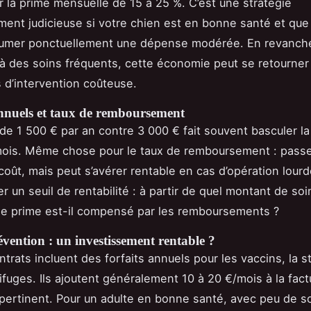
er la prime mensuelle de 15 à 25 %. C’est une stratégie
ement judicieuse si votre chien est en bonne santé et que
umer ponctuellement une dépense modérée. En revanche
 à des soins fréquents, cette économie peut se retourner
 d’intervention coûteuse.
nnuels et taux de remboursement
de 1 500 € par an contre 3 000 € fait souvent basculer l
mois. Même chose pour le taux de remboursement : passe
oût, mais peut s’avérer rentable en cas d’opération lourde
r un seuil de rentabilité : à partir de quel montant de so
 de prime est-il compensé par les remboursements ?
évention : un investissement rentable ?
trats incluent des forfaits annuels pour les vaccins, la st
ifuges. Ils ajoutent généralement 10 à 20 €/mois à la fact
t pertinent. Pour un adulte en bonne santé, avec peu de s