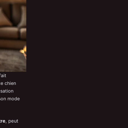
ait
ce chien
isation
 son mode
tre
, peut