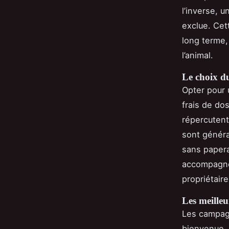
l’inverse, 
exclue. Cett
long terme,
l’animal.
Le choix du
Opter pour 
frais de do
répercutent
sont généra
sans papera
accompagnem
propriétaire
Les meilleu
Les campag
bienvenue, 