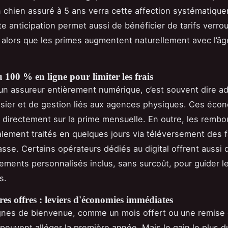
un chien assuré à 5 ans verra cette affection systématiqu
e anticipation permet aussi de bénéficier de tarifs verroui
 alors que les primes augmentent naturellement avec l’âg
 100 % en ligne pour limiter les frais
un assureur entièrement numérique, c’est souvent dire ad
ssier et de gestion liés aux agences physiques. Ces éco
 directement sur la prime mensuelle. En outre, les remb
lement traités en quelques jours via téléversement des f
sse. Certains opérateurs dédiés au digital offrent aussi 
ents personnalisés inclus, sans surcoût, pour guider l
s.
res offres : leviers d'économies immédiates
nes de bienvenue, comme un mois offert ou une remise
peuvent alléger la première année. Mais le gain le plus d