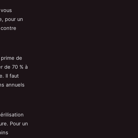
 vous
, pour un
 contre
a prime de
r de 70 % à
. Il faut
ins annuels
érilisation
ure. Pour un
oins