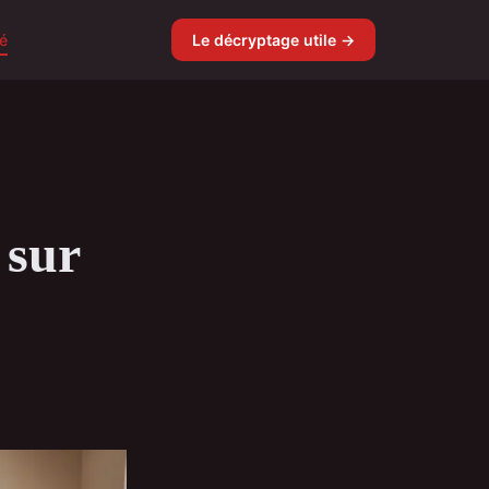
é
Le décryptage utile →
 sur