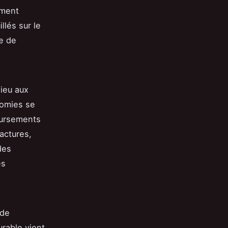
ement
llés sur le
e de
ieu aux
nomies se
oursements
actures,
des
es
 de
urable vient