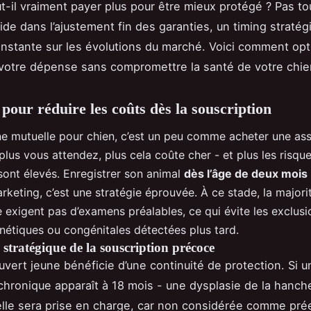
ut-il vraiment payer plus pour être mieux protégé ? Pas to
side dans l’ajustement fin des garanties, un timing straté
onstante sur les évolutions du marché. Voici comment opt
votre dépense sans compromettre la santé de votre chie
 pour réduire les coûts dès la souscription
ne mutuelle pour chien, c’est un peu comme acheter une as
 plus vous attendez, plus cela coûte cher - et plus les risqu
sont élevés. Enregistrer son animal
dès l’âge de deux mois
rketing, c’est une stratégie éprouvée. À ce stade, la majori
 exigent pas d’examens préalables, ce qui évite les exclus
nétiques ou congénitales détectées plus tard.
stratégique de la souscription précoce
uvert jeune bénéficie d’une continuité de protection. Si u
chronique apparaît à 18 mois - une dysplasie de la hanch
lle sera prise en charge, car non considérée comme prée