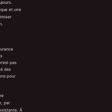
ujours.
gique et une
imiser
n.
surance
es
n’est pas
té des
ions pour
ne
e, par
xistante. À