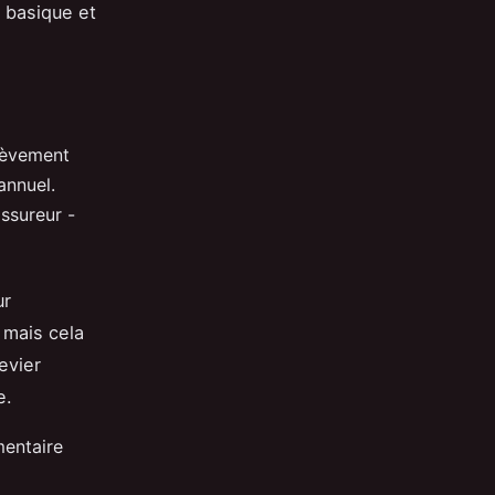
e basique et
élèvement
annuel.
assureur -
ur
 mais cela
evier
e.
mentaire