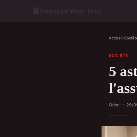
Annuaire Pour Tous
📰
Accueil
›
Sociét
SOCIÉTÉ
5 as
l'as
Orion — 29/0