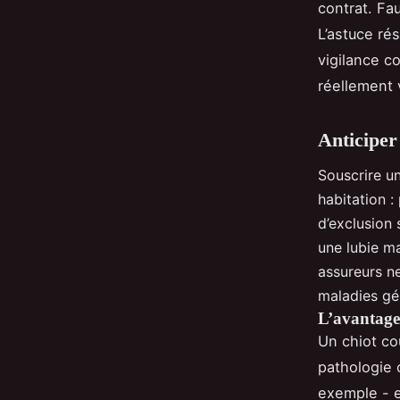
contrat. Fa
L’astuce ré
vigilance c
réellement 
Anticiper
Souscrire u
habitation :
d’exclusion 
une lubie ma
assureurs ne
maladies gé
L’avantage 
Un chiot co
pathologie 
exemple - e