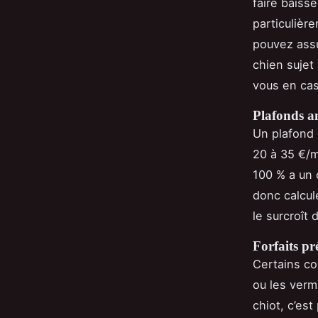
faire baiss
particulièr
pouvez ass
chien sujet
vous en cas
Plafonds a
Un plafond 
20 à 35 €/
100 % a un c
donc calcule
le surcroît
Forfaits pr
Certains con
ou les verm
chiot, c’es